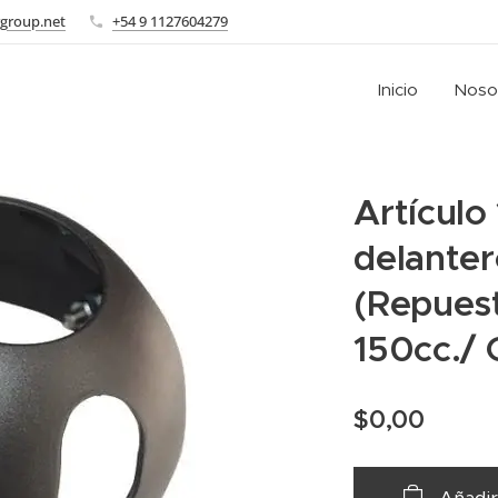
group.net
+54 9 1127604279
Inicio
Noso
Artículo
delante
(Repues
150cc./
$
0,00