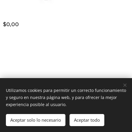
$
0,00
Consultar Group ®
los derechos reservados
Todos
Utilizamos cookies para permitir un correcto funcionamiento
y seguro en nuestra página web, y para ofrecer la mejor
Powered by
Webnode
Cookies
experiencia posible al usuario.
Añadir a la cesta
Aceptar solo lo necesario
Aceptar todo