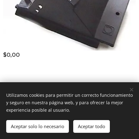
$
0,00
Consultar Group ®
los derechos reservados
Todos
Utilizamos cookies para permitir un correcto funcionamiento
y seguro en nuestra página web, y para ofrecer la mejor
Powered by
Webnode
Cookies
experiencia posible al usuario.
Añadir a la cesta
Aceptar solo lo necesario
Aceptar todo