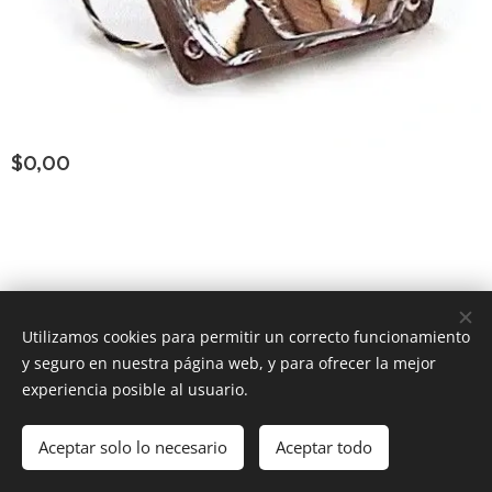
$
0,00
Consultar Group ®
los derechos reservados
Todos
Utilizamos cookies para permitir un correcto funcionamiento
y seguro en nuestra página web, y para ofrecer la mejor
Powered by
Webnode
Cookies
experiencia posible al usuario.
Añadir a la cesta
Aceptar solo lo necesario
Aceptar todo