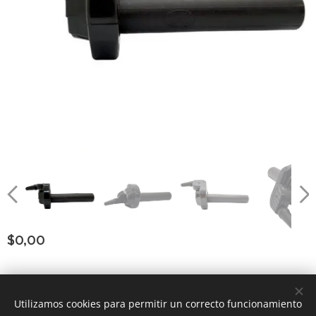
$
0,00
Consultar Group ®
los derechos reservados
Todos
Utilizamos cookies para permitir un correcto funcionamiento