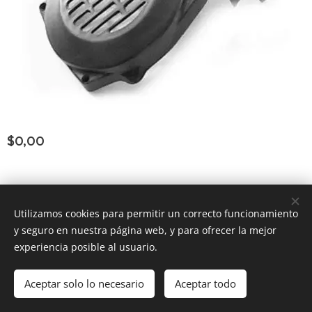
$
0,00
Consultar Group ®
los derechos reservados
Todos
Utilizamos cookies para permitir un correcto funcionamiento
y seguro en nuestra página web, y para ofrecer la mejor
Powered by
Webnode
Cookies
experiencia posible al usuario.
Añadir a la cesta
Aceptar solo lo necesario
Aceptar todo