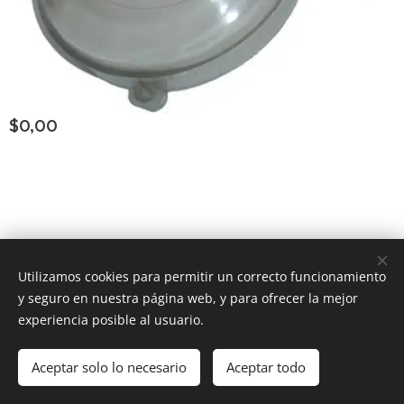
$
0,00
Consultar Group ®
los derechos reservados
Todos
Utilizamos cookies para permitir un correcto funcionamiento
y seguro en nuestra página web, y para ofrecer la mejor
Powered by
Webnode
Cookies
experiencia posible al usuario.
Añadir a la cesta
Aceptar solo lo necesario
Aceptar todo