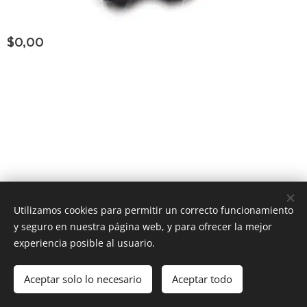
$
0,00
Consultar Group ®
los derechos reservados
Todos
Utilizamos cookies para permitir un correcto funcionamiento
y seguro en nuestra página web, y para ofrecer la mejor
Powered by
Webnode
Cookies
experiencia posible al usuario.
Añadir a la cesta
Aceptar solo lo necesario
Aceptar todo