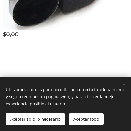
$
0,00
Consultar Group ®
los derechos reservados
Todos
Utilizamos cookies para permitir un correcto funcionamiento
y seguro en nuestra página web, y para ofrecer la mejor
Powered by
Webnode
Cookies
experiencia posible al usuario.
Añadir a la cesta
Aceptar solo lo necesario
Aceptar todo