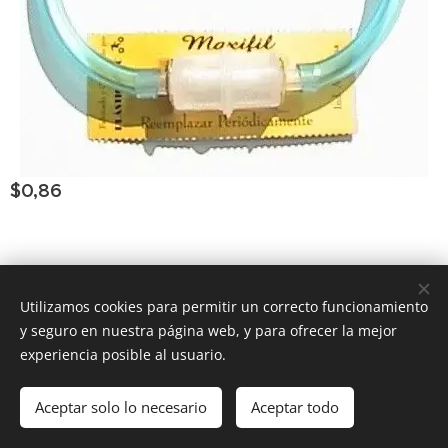
$
0,86
Consultar Group ®
los derechos reservados
Todos
Utilizamos cookies para permitir un correcto funcionamiento
y seguro en nuestra página web, y para ofrecer la mejor
Powered by
Webnode
Cookies
experiencia posible al usuario.
Añadir a la cesta
Aceptar solo lo necesario
Aceptar todo