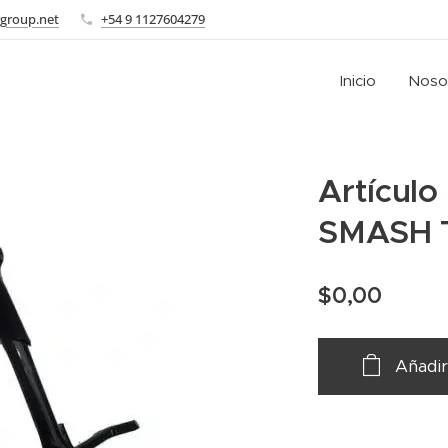
group.net
+54 9 1127604279
Inicio
Noso
Artículo
SMASH 
$
0,00
Añadir