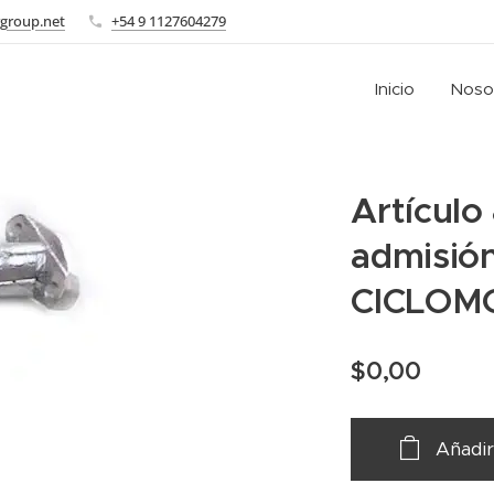
group.net
+54 9 1127604279
Inicio
Noso
Artículo
admisión
CICLOM
$
0,00
Añadir