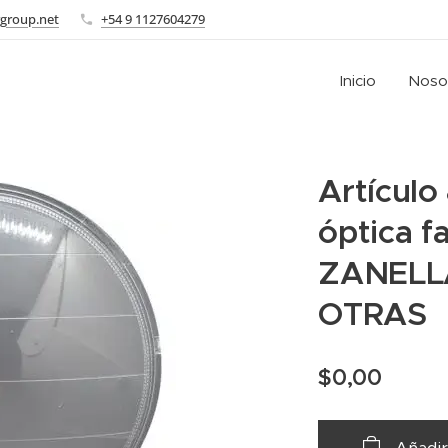
group.net
+54 9 1127604279
Inicio
Noso
Artículo 
óptica f
ZANELLA
OTRAS
$
0,00