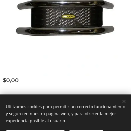
$
0,00
Consultar Group ®
los derechos reservados
Todos
Utilizamos cookies para permitir un correcto funcionamiento
y seguro en nuestra página web, y para ofrecer la mejor
Powered by
Webnode
Cookies
experiencia posible al usuario.