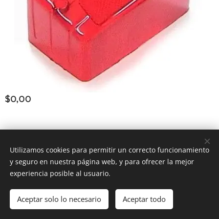
$
0,00
Consultar Group ®
los derechos reservados
Todos
Utilizamos cookies para permitir un correcto funcionamiento
y seguro en nuestra página web, y para ofrecer la mejor
Powered by
Webnode
Cookies
experiencia posible al usuario.
Añadir a la cesta
Aceptar solo lo necesario
Aceptar todo