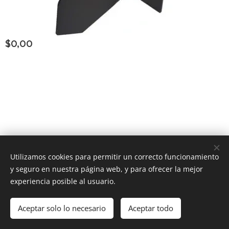
$
0,00
Consultar Group ®
los derechos reservados
Todos
Utilizamos cookies para permitir un correcto funcionamiento
y seguro en nuestra página web, y para ofrecer la mejor
Powered by
Webnode
Cookies
experiencia posible al usuario.
Añadir a la cesta
Aceptar solo lo necesario
Aceptar todo