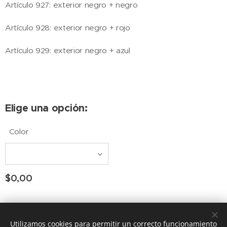
Artículo 927: exterior negro + negro
Artículo 928: exterior negro + rojo
Artículo 929: exterior negro + azul
Elige una opción:
Color
$
0,00
Consultar Group ®
los derechos reservados
Todos
Utilizamos cookies para permitir un correcto funcionamiento