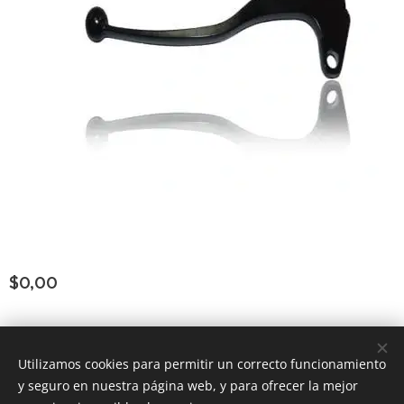
$
0,00
Consultar Group ®
los derechos reservados
Todos
Utilizamos cookies para permitir un correcto funcionamiento
y seguro en nuestra página web, y para ofrecer la mejor
Powered by
Webnode
Cookies