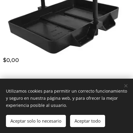
$
0,00
Consultar Group ®
los derechos reservados
Todos
Utilizamos cookies para permitir un correcto funcionamiento
y seguro en nuestra página web, y para ofrecer la mejor
Powered by
Webnode
Cookies
experiencia posible al usuario.
Añadir a la cesta
Aceptar solo lo necesario
Aceptar todo