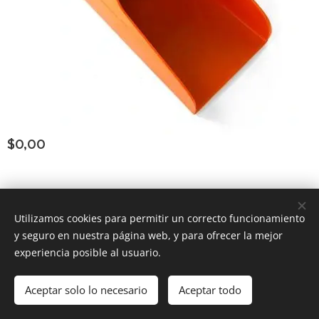
$
0,00
Consultar Group ®
los derechos reservados
Todos
Utilizamos cookies para permitir un correcto funcionamiento
y seguro en nuestra página web, y para ofrecer la mejor
Powered by
Webnode
Cookies
experiencia posible al usuario.
Añadir a la cesta
Aceptar solo lo necesario
Aceptar todo