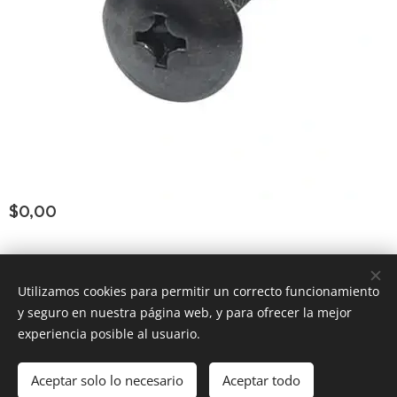
$
0,00
Consultar Group ®
los derechos reservados
Todos
Utilizamos cookies para permitir un correcto funcionamiento
y seguro en nuestra página web, y para ofrecer la mejor
Powered by
Webnode
Cookies
experiencia posible al usuario.
Añadir a la cesta
Aceptar solo lo necesario
Aceptar todo